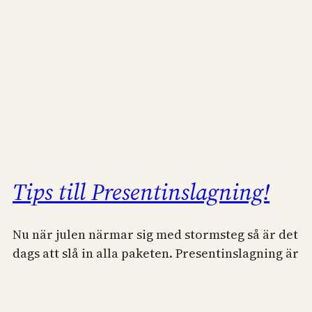
Tips till Presentinslagning!
Nu när julen närmar sig med stormsteg så är det
dags att slå in alla paketen. Presentinslagning är
en konst! Men med enkla medel kan alla få ett
inslaget paket att bli den vackraste presenten.
Risken är väl att presentinslagningen blir så fin