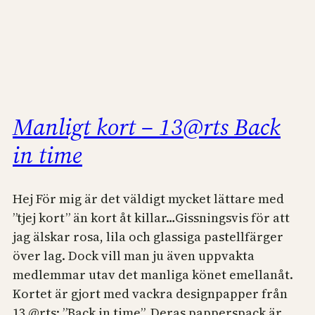
Manligt kort – 13@rts Back
in time
Hej För mig är det väldigt mycket lättare med
”tjej kort” än kort åt killar…Gissningsvis för att
jag älskar rosa, lila och glassiga pastellfärger
över lag. Dock vill man ju även uppvakta
medlemmar utav det manliga könet emellanåt.
Kortet är gjort med vackra designpapper från
13 @rts: ”Back in time”. Deras papperspack är