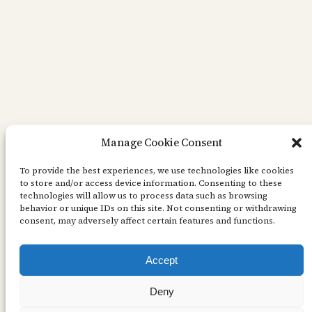
Manage Cookie Consent
To provide the best experiences, we use technologies like cookies
to store and/or access device information. Consenting to these
Tutorial – Stafflikort
technologies will allow us to process data such as browsing
behavior or unique IDs on this site. Not consenting or withdrawing
consent, may adversely affect certain features and functions.
Hej! Stafflikort är supersmidiga, effektfulla och
Accept
superlätta att göra därför blir det favorit i
repris denna vecka: ytterligare ett stafflikort,
Deny
nu med tutorial samt manligare inriktning… Ett