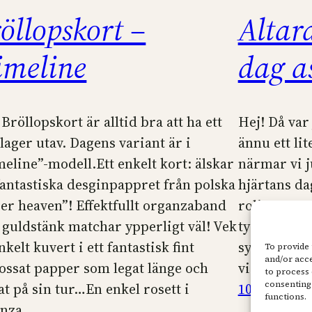
öllopskort –
Altar
imeline
dag as
 Bröllopskort är alltid bra att ha ett
Hej! Då var
t lager utav. Dagens variant är i
ännu ett li
meline”-modell.Ett enkelt kort: älskar
närmar vi j
fantastiska desginpappret från polska
hjärtans dag
er heaven”! Effektfullt organzaband
roligt att 
guldstänk matchar ypperligt väl! Vek
tycker om.Ja
nkelt kuvert i ett fantastisk fint
syster som 
To provide 
and/or acce
ssat papper som legat länge och
visste att…
to process 
consenting 
at på sin tur…En enkel rosett i
10 februari
functions.
anza…