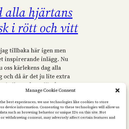
d alla hjärtans
k i rött och vitt
 jag tillbaka här igen men
tet inspirerande inlägg. Nu
u oss kärlekens dag alla
 och då är det ju lite extra
pyssla ihop något till någon man
Manage Cookie Consent
g fick en jättefin låda av min
hon hade sparat, för hon
the best experiences, we use technologies like cookies to store
ss device information. Consenting to these technologies will allow us
data such as browsing behavior or unique IDs on this site. Not
or withdrawing consent, may adversely affect certain features and
, 2021