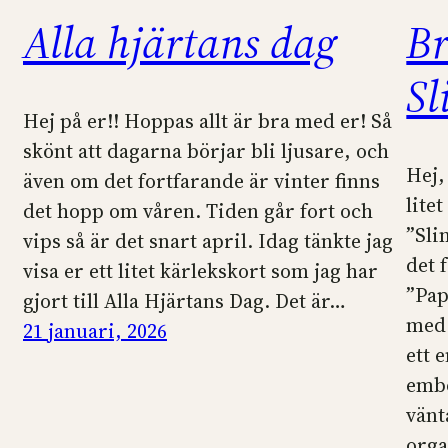
Alla hjärtans dag
Br
Sl
Hej på er!! Hoppas allt är bra med er! Så
skönt att dagarna börjar bli ljusare, och
Hej,
även om det fortfarande är vinter finns
lite
det hopp om våren. Tiden går fort och
”Sli
vips så är det snart april. Idag tänkte jag
det 
visa er ett litet kärlekskort som jag har
”Pap
gjort till Alla Hjärtans Dag. Det är…
med 
21 januari, 2026
ett e
embo
vänt
org