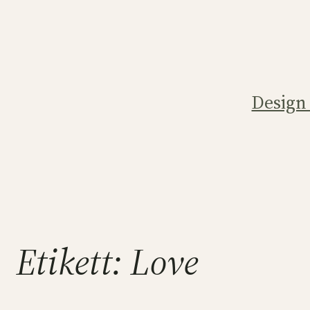
Hoppa
till
innehåll
Design
Etikett:
Love