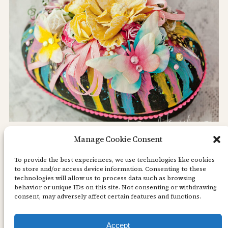
Manage Cookie Consent
Gör ett eget unikt påskägg!
To provide the best experiences, we use technologies like cookies
to store and/or access device information. Consenting to these
Glad Söndag! Jo, det kan man väl säga? Våren är
technologies will allow us to process data such as browsing
behavior or unique IDs on this site. Not consenting or withdrawing
ju faktiskt på ingång och tiderna blir ljusare… ja,
consent, may adversely affect certain features and functions.
speciellt idag! Du har väl ställt FRAM klockan en
timme? Om inte så är det dags att göra det på
Accept