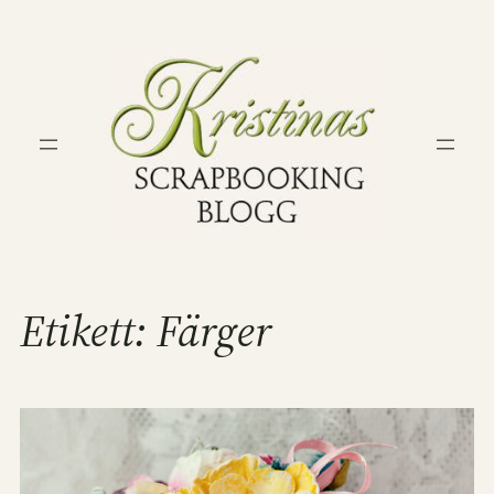
Hoppa
till
innehåll
Etikett:
Färger