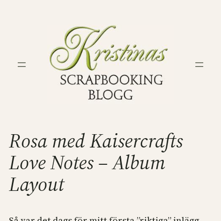
Hoppa
till
innehåll
Rosa med Kaisercrafts
Love Notes – Album
Layout
Så var det dags för mitt första ”riktiga” inlägg