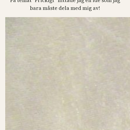
På temat ”Prickigt” hittade jag en idé som jag
bara måste dela med mig av!