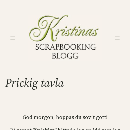
Hoppa
till
innehåll
Prickig tavla
God morgon, hoppas du sovit gott!