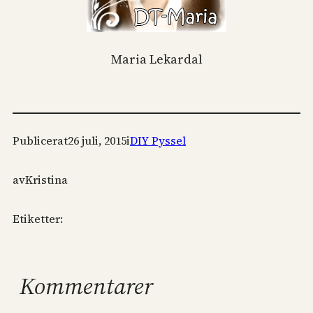
Maria Lekardal
Publicerat
26 juli, 2015
i
DIY Pyssel
av
Kristina
Etiketter:
Kommentarer