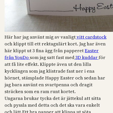
Här har jag använt mig av vanligt
vitt cardstock
och klippt till ett rektagulärt kort. Jag har även
här klippt ut 3 fina ägg från papperet
Easter
från YouDo
som jag satt fast med
3D kuddar
för
att få lite effekt. Klippte även ut den lilla
kycklingen som jag klistrade fast ner i ena
hörnet, stämplade Happy Easter och sedan har
jag bara använt en svartpenna och dragit
sträcken som en ram runt kortet.
Ungarna brukar tycka det är jättekul att sitta
och pyssla med detta och det ska vara enkelt
och lätt.Ett bra papper att klippa ut söta