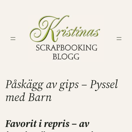
Hoppa
till
innehåll
Påskägg av gips – Pyssel
med Barn
Favorit i repris – av