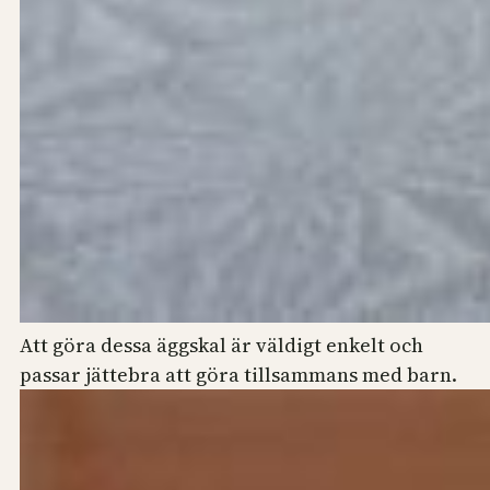
Att göra dessa äggskal är väldigt enkelt och
passar jättebra att göra tillsammans med barn.