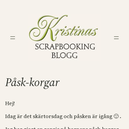
Hoppa
till
innehåll
Påsk-korgar
Hej!
Idag är det skärtorsdag och påsken är igång 🙂 .