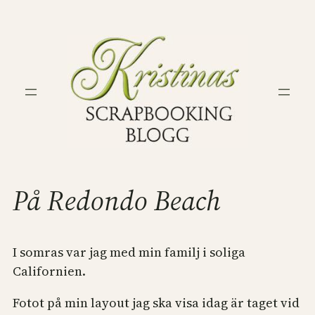
Hoppa
till
innehåll
På Redondo Beach
I somras var jag med min familj i soliga
Californien.
Fotot på min layout jag ska visa idag är taget vid