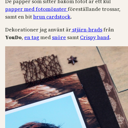
De papper som sitter bakom fotot är ett kul
papper med fotomönster
föreställande trossar,
samt en bit
brun cardstock
.
Dekorationer jag använt är
stjärn-brads
från
YouDo
,
en tag
med
snöre
samt
Crispy band
.