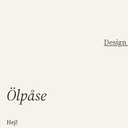
Hoppa
till
innehåll
Design
Ölpåse
Hej!