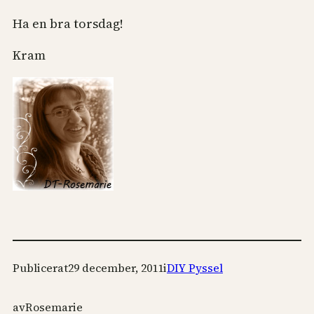
Ha en bra torsdag!
Kram
Publicerat
29 december, 2011
i
DIY Pyssel
av
Rosemarie