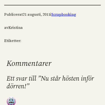
Publicerat
21 augusti, 2011
i
Scrapbooking
av
Kristina
Etiketter:
Kommentarer
Ett svar till ”Nu står hösten inför
dörren!”