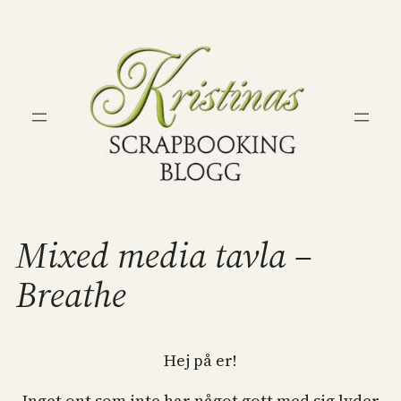
Hoppa
till
innehåll
Mixed media tavla –
Breathe
Hej på er!
Inget ont som inte har något gott med sig lyder