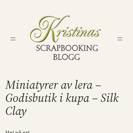
Hoppa
till
innehåll
Miniatyrer av lera –
Godisbutik i kupa – Silk
Clay
Hej på er!