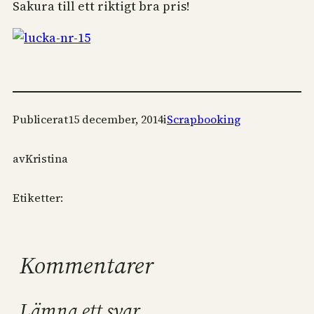
Sakura till ett riktigt bra pris!
Publicerat
15 december, 2014
i
Scrapbooking
av
Kristina
Etiketter:
Kommentarer
Lämna ett svar