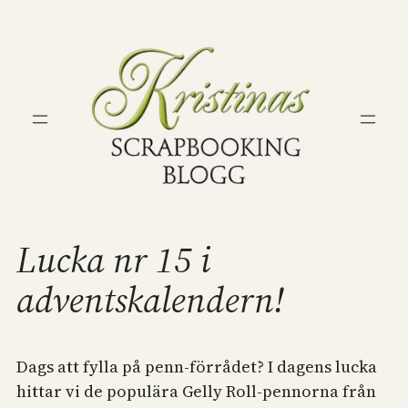
Hoppa
till
innehåll
Lucka nr 15 i
adventskalendern!
Dags att fylla på penn-förrådet? I dagens lucka
hittar vi de populära Gelly Roll-pennorna från