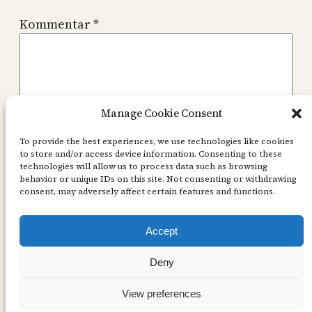
Kommentar
*
Manage Cookie Consent
Namn
*
To provide the best experiences, we use technologies like cookies
to store and/or access device information. Consenting to these
technologies will allow us to process data such as browsing
behavior or unique IDs on this site. Not consenting or withdrawing
E-postadress
*
consent, may adversely affect certain features and functions.
Accept
Webbplats
Deny
View preferences