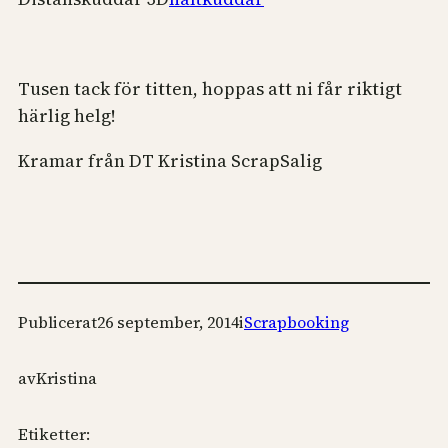
Tusen tack för titten, hoppas att ni får riktigt
härlig helg!
Kramar från DT Kristina ScrapSalig
Publicerat
26 september, 2014
i
Scrapbooking
av
Kristina
Etiketter: