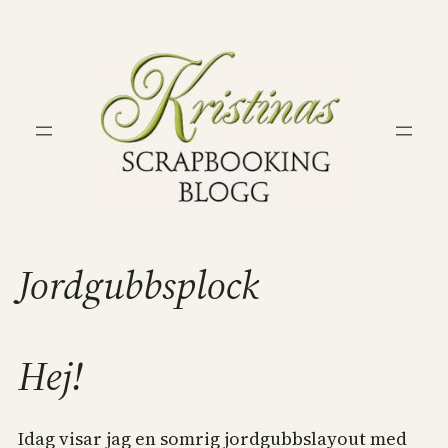
Hoppa
till
innehåll
Jordgubbsplock
Hej!
Idag visar jag en somrig jordgubbslayout med