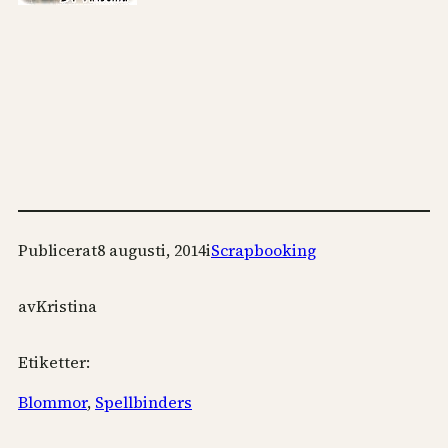
Publicerat
8 augusti, 2014
i
Scrapbooking
av
Kristina
Etiketter:
Blommor
, 
Spellbinders