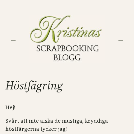
Hoppa
till
innehåll
Höstfägring
Hej!
Svårt att inte älska de mustiga, kryddiga
höstfärgerna tycker jag!