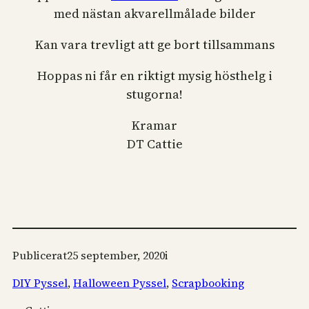
med nästan akvarellmålade bilder
Kan vara trevligt att ge bort tillsammans
Hoppas ni får en riktigt mysig hösthelg i
stugorna!
Kramar
DT Cattie
Publicerat
25 september, 2020
i
DIY Pyssel
, 
Halloween Pyssel
, 
Scrapbooking