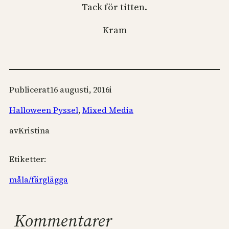
Tack för titten.
Kram
Publicerat
16 augusti, 2016
i
Halloween Pyssel
, 
Mixed Media
av
Kristina
Etiketter:
måla/färglägga
Kommentarer