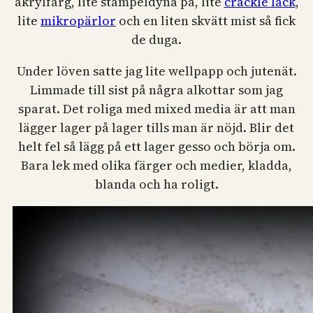
akrylfärg, lite stämpeldyna på, lite
crackle lack
,
lite
mikropärlor
och en liten skvätt mist så fick
de duga.
Under löven satte jag lite wellpapp och jutenät.
Limmade till sist på några alkottar som jag
sparat. Det roliga med mixed media är att man
lägger lager på lager tills man är nöjd. Blir det
helt fel så lägg på ett lager gesso och börja om.
Bara lek med olika färger och medier, kladda,
blanda och ha roligt.