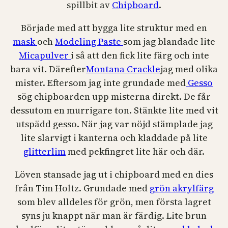
spillbit av
Chipboard
.
Började med att bygga lite struktur med en
mask
och
Modeling Paste
som jag blandade lite
Micapulver
i så att den fick lite färg och inte
bara vit. Därefter
Montana Crackle
jag med olika
mister. Eftersom jag inte grundade med
Gesso
sög chipboarden upp misterna direkt. De får
dessutom en murrigare ton. Stänkte lite med vit
utspädd gesso. När jag var nöjd stämplade jag
lite slarvigt i kanterna och kladdade på lite
glitterlim
med pekfingret lite här och där.
Löven stansade jag ut i chipboard med en dies
från Tim Holtz. Grundade med
grön akrylfärg
som blev alldeles för grön, men första lagret
syns ju knappt när man är färdig. Lite brun