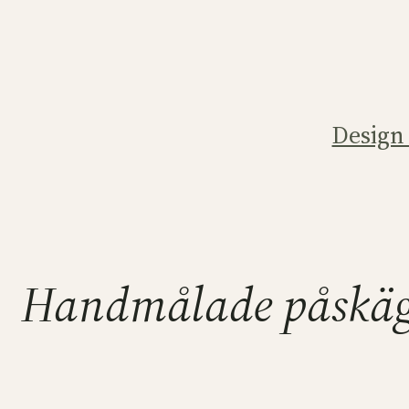
Hoppa
till
innehåll
Design
Handmålade påskä