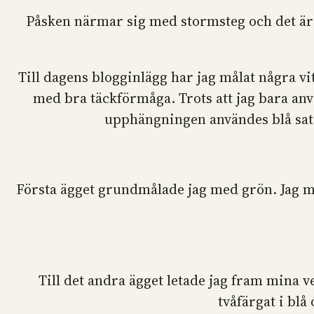
Påsken närmar sig med stormsteg och det är i 
Till dagens blogginlägg har jag målat några vit
med bra täckförmåga. Trots att jag bara anv
upphängningen användes blå satin
Första ägget grundmålade jag med grön. Jag må
Till det andra ägget letade jag fram mina 
tvåfärgat i bl