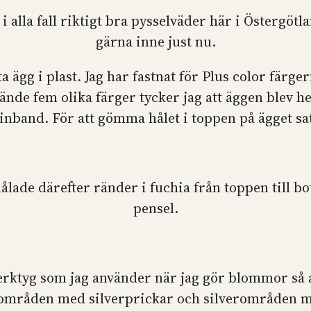
alla fall riktigt bra pysselväder här i Östergötlan
gärna inne just nu.
a ägg i plast. Jag har fastnat för Plus color fär
ände fem olika färger tycker jag att äggen blev h
band. För att gömma hålet i toppen på ägget sat
lade därefter ränder i fuchia från toppen till b
pensel.
verktyg som jag använder när jag gör blommor så at
å områden med silverprickar och silverområden m