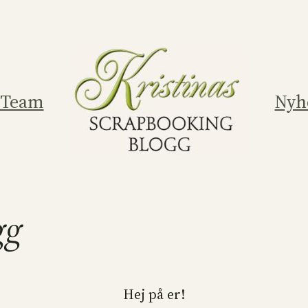
 Team
Nyh
gg
Hej på er!