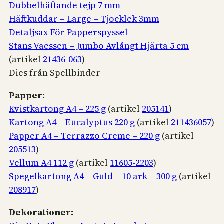
Dubbelhäftande tejp 7 mm
Häftkuddar – Large – Tjocklek 3mm
Detaljsax För Papperspyssel
Stans Vaessen – Jumbo Avlångt Hjärta 5 cm
(artikel
21436-063
)
Dies från Spellbinder
Papper:
Kvistkartong A4 – 225 g
(artikel
205141
)
Kartong A4 – Eucalyptus 220 g
(artikel
211436057
)
Papper A4 – Terrazzo Creme – 220 g
(artikel
205513
)
Vellum A4 112 g
(artikel
11605-2203
)
Spegelkartong A4 – Guld – 10 ark – 300 g
(artikel
208917
)
Dekorationer: