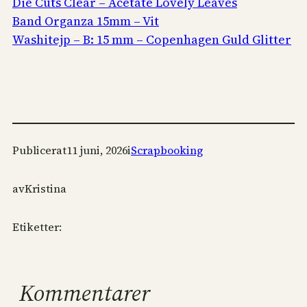
Die Cuts Clear – Acetate Lovely Leaves
Band Organza 15mm – Vit
Washitejp – B: 15 mm – Copenhagen Guld Glitter
Publicerat
11 juni, 2026
i
Scrapbooking
av
Kristina
Etiketter:
Kommentarer