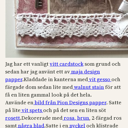
Jag har ett vanligt
vitt cardstock
som grund och
sedan har jag använt ett av
maja design
papper
.Kladdade in kanterna med
vit gesso
och
färgade dom sedan lite med
walnut stain
för att
få en liten gammal look på det hela.
Använde en
bild från Pion Designs papper
. Satte
på lite
vit spets
och på det sen en liten söt
rosett
.Dekorerade med
rosa
, brun
, 2-färgad ros
samt
några blad
.Satte i en
nyckel
och klistrade