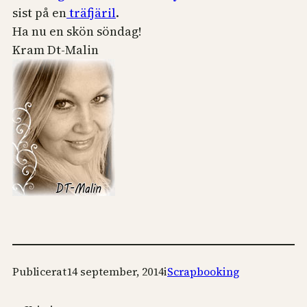
sist på en
träfjäril
.
Ha nu en skön söndag!
Kram Dt-Malin
Publicerat
14 september, 2014
i
Scrapbooking