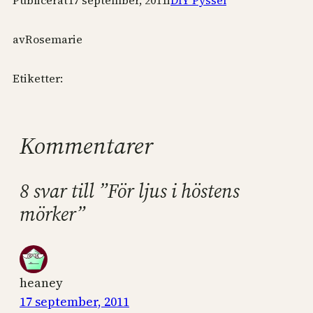
Publicerat
17 september, 2011
i
DIY Pyssel
av
Rosemarie
Etiketter:
Kommentarer
8 svar till ”För ljus i höstens
mörker”
heaney
17 september, 2011