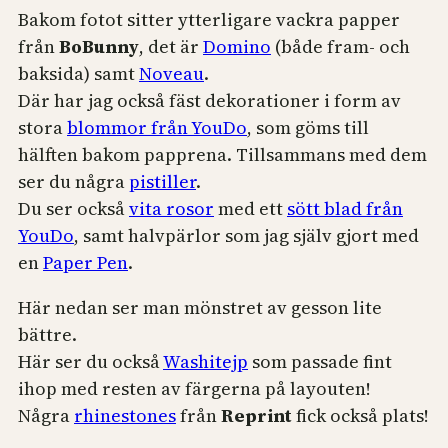
Bakom fotot sitter ytterligare vackra papper
från
BoBunny
, det är
Domino
(både fram- och
baksida) samt
Noveau
.
Där har jag också fäst dekorationer i form av
stora
blommor från YouDo
, som göms till
hälften bakom papprena. Tillsammans med dem
ser du några
pistiller
.
Du ser också
vita rosor
med ett
sött blad från
YouDo
, samt halvpärlor som jag själv gjort med
en
Paper Pen
.
Här nedan ser man mönstret av gesson lite
bättre.
Här ser du också
Washitejp
som passade fint
ihop med resten av färgerna på layouten!
Några
rhinestones
från
Reprint
fick också plats!