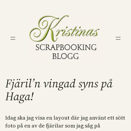
Hoppa
till
innehåll
Fjäril’n vingad syns på
Haga!
Idag ska jag visa en layout där jag använt ett sött
foto på en av de fjärilar som jag såg på