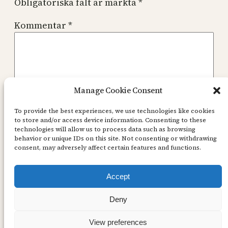
Obligatoriska fält är märkta
*
Kommentar
*
Manage Cookie Consent
Namn
*
To provide the best experiences, we use technologies like cookies
to store and/or access device information. Consenting to these
technologies will allow us to process data such as browsing
behavior or unique IDs on this site. Not consenting or withdrawing
E-postadress
*
consent, may adversely affect certain features and functions.
Accept
Webbplats
Deny
View preferences