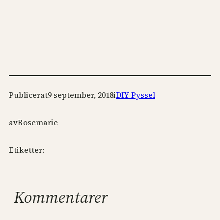
Publicerat
9 september, 2018
i
DIY Pyssel
av
Rosemarie
Etiketter:
Kommentarer