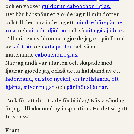
och en vacker
guldbrun caboachon i glas.
Det här hårspännet gjorde jag till min dotter
och till den använde jag ett
mindre hårspänne
,
rosa
och
vita dunfjädrar
och så
vita gåsfjädrar
.
Till mitten av blomman gjorde jag ett pärlband
av
ståltråd
och
vita pärlor
och så en
matchande
caboachon i glas.
När jag ändå var i farten och skapade med
fjädrar gjorde jag också detta halsband av ett
läderband
,
en stor nyckel
,
en trollslända
,
ett
hjärta
,
silverringar
och
pärlhönsfjädrar
.
Tack för att du tittade förbi idag! Nästa söndag
är jag tillbaka med ny inspiration. Ha det så gott
tills dess!
Kram