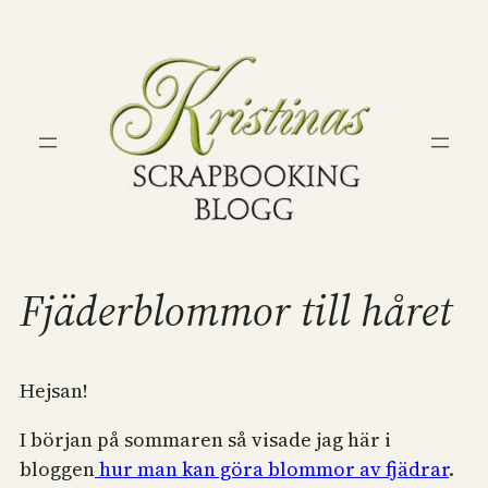
Hoppa
till
innehåll
Fjäderblommor till håret
Hejsan!
I början på sommaren så visade jag här i
bloggen
hur man kan göra blommor av fjädrar
.