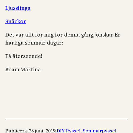
Ljusslinga
Snäckor
Det var allt för mig för denna gång, önskar Er
härliga sommar dagar:
På återseende!
Kram Martina
Publicerat
25 juni, 2019
i
DIY Pyssel
, 
Sommarpyssel