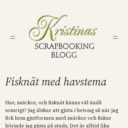
Hoppa
till
innehåll
Fisknät med havstema
Hav, snäckor, och fisknät känns väl ändå
somrigt? Jag älskar att gjuta i betong så när jag
fick hem gjutformen med snäckor och fiskar
började jag gjuta på studs. Det är alltid lika