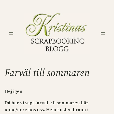
Hoppa
till
innehåll
Farväl till sommaren
Hej igen
Då har vi sagt farväl till sommaren här
uppe/nere hos oss. Hela kusten brann i