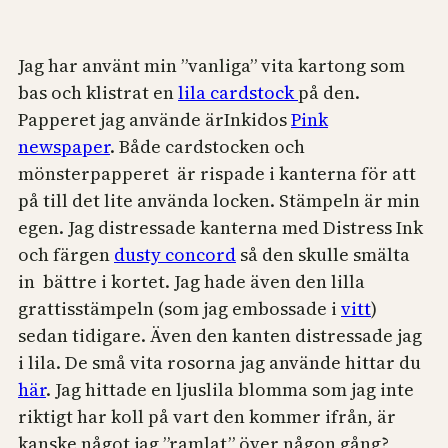
Jag har använt min ”vanliga” vita kartong som
bas och klistrat en
lila cardstock
på den.
Papperet jag använde ärInkidos
Pink
newspaper
. Både cardstocken och
mönsterpapperet är rispade i kanterna för att
på till det lite använda locken. Stämpeln är min
egen. Jag distressade kanterna med Distress Ink
och färgen
dusty concord
så den skulle smälta
in bättre i kortet. Jag hade även den lilla
grattisstämpeln (som jag embossade i
vitt
)
sedan tidigare. Även den kanten distressade jag
i lila. De små vita rosorna jag använde hittar du
här
. Jag hittade en ljuslila blomma som jag inte
riktigt har koll på vart den kommer ifrån, är
kanske något jag ”ramlat” över någon gång?