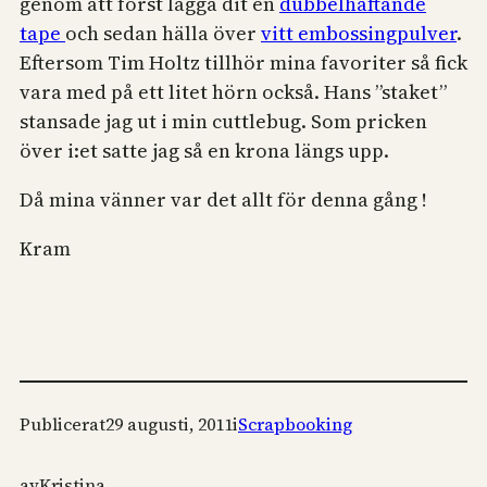
genom att först lägga dit en
dubbelhäftande
tape
och sedan hälla över
vitt embossingpulver
.
Eftersom Tim Holtz tillhör mina favoriter så fick
vara med på ett litet hörn också. Hans ”staket”
stansade jag ut i min cuttlebug. Som pricken
över i:et satte jag så en krona längs upp.
Då mina vänner var det allt för denna gång !
Kram
Publicerat
29 augusti, 2011
i
Scrapbooking
av
Kristina