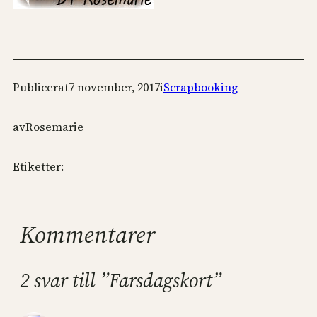
Publicerat
7 november, 2017
i
Scrapbooking
av
Rosemarie
Etiketter:
Kommentarer
2 svar till ”Farsdagskort”