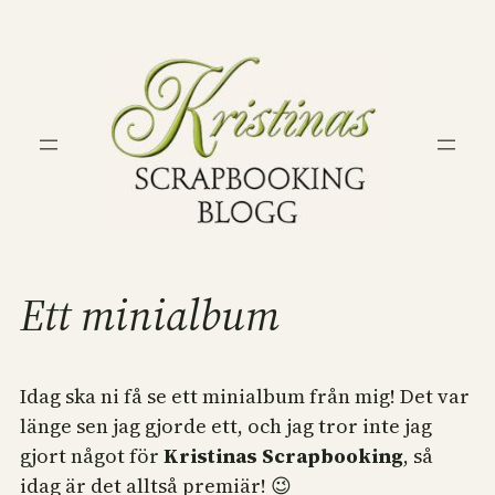
Hoppa
till
innehåll
Ett minialbum
Idag ska ni få se ett minialbum från mig! Det var
länge sen jag gjorde ett, och jag tror inte jag
gjort något för
Kristinas Scrapbooking
, så
idag är det alltså premiär! 😉