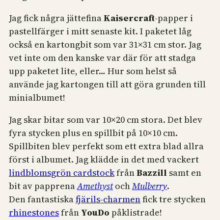
Jag fick några jättefina
Kaisercraft
-papper i
pastellfärger i mitt senaste kit. I paketet låg
också en kartongbit som var 31×31 cm stor. Jag
vet inte om den kanske var där för att stadga
upp paketet lite, eller… Hur som helst så
använde jag kartongen till att göra grunden till
minialbumet!
Jag skar bitar som var 10×20 cm stora. Det blev
fyra stycken plus en spillbit på 10×10 cm.
Spillbiten blev perfekt som ett extra blad allra
först i albumet. Jag klädde in det med vackert
lindblomsgrön cardstock
från
Bazzill
samt en
bit av papprena
Amethyst
och
Mulberry
.
Den fantastiska
fjärils-charmen
fick tre stycken
rhinestones
från
YouDo
påklistrade!