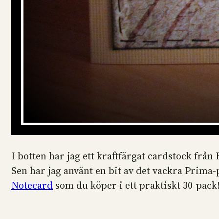
I botten har jag ett kraftfärgat cardstock frå
Sen har jag använt en bit av det vackra Prima
Notecard
som du köper i ett praktiskt 30-pack