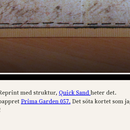
n Reprint med struktur,
Quick Sand
heter det.
-pappret
Prima Garden 057.
Det söta kortet som ja
!