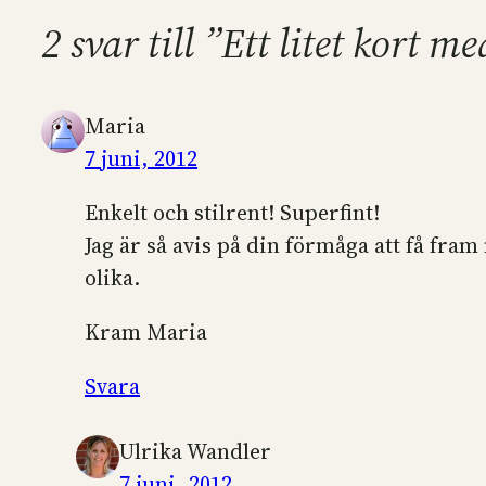
2 svar till ”Ett litet kort
Maria
7 juni, 2012
Enkelt och stilrent! Superfint!
Jag är så avis på din förmåga att få fra
olika.
Kram Maria
Svara
Ulrika Wandler
7 juni, 2012