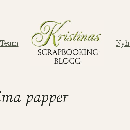
 Team
Nyh
Prima-papper