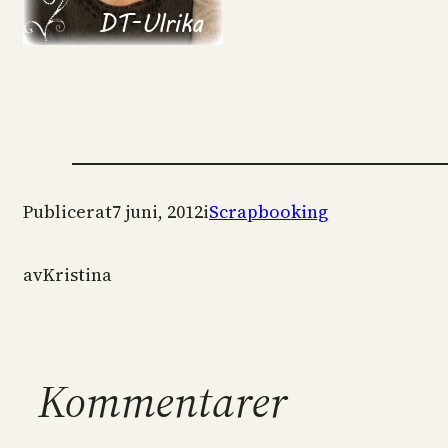
Publicerat
7 juni, 2012
i
Scrapbooking
av
Kristina
Kommentarer