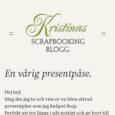
Hoppa
till
innehåll
En vårig presentpåse.
Hej hej!
Idag ska jag ta och visa er en liten altrad
presentpåse som jag knåpat ihop.
Perfekt att tex lägga i nåt gottigt och ge bort till