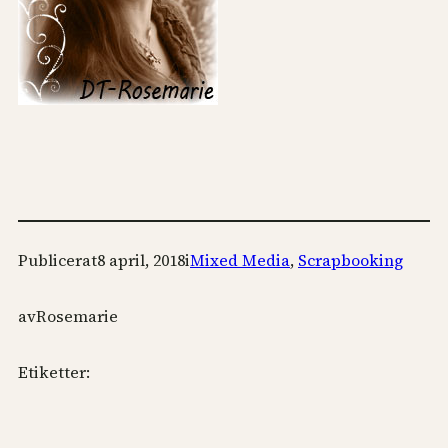
Publicerat
8 april, 2018
i
Mixed Media
, 
Scrapbooking
av
Rosemarie
Etiketter: