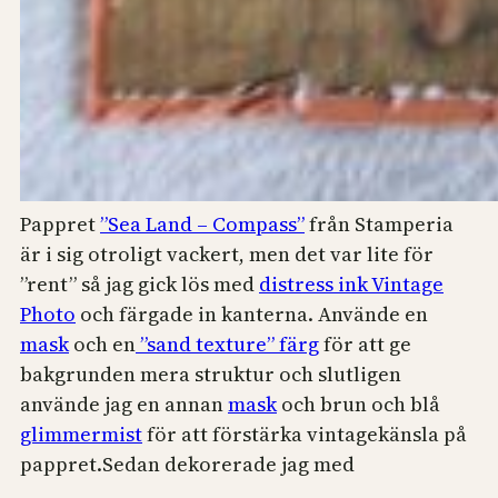
Pappret
”Sea Land – Compass”
från Stamperia
är i sig otroligt vackert, men det var lite för
”rent” så jag gick lös med
distress ink Vintage
Photo
och färgade in kanterna. Använde en
mask
och en
”sand texture” färg
för att ge
bakgrunden mera struktur och slutligen
använde jag en annan
mask
och brun och blå
glimmermist
för att förstärka vintagekänsla på
pappret.
Sedan dekorerade jag med