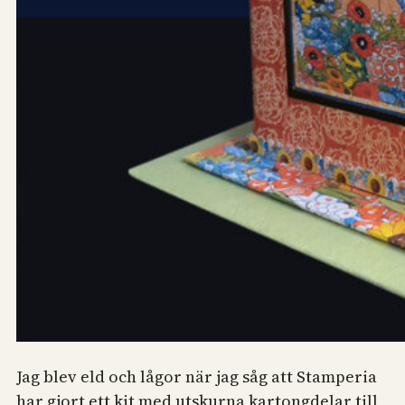
Jag blev eld och lågor när jag såg att Stamperia
har gjort ett kit med utskurna kartongdelar till