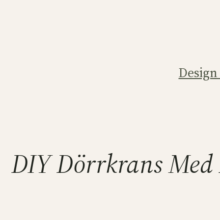
Hoppa
till
innehåll
Design
DIY Dörrkrans Med