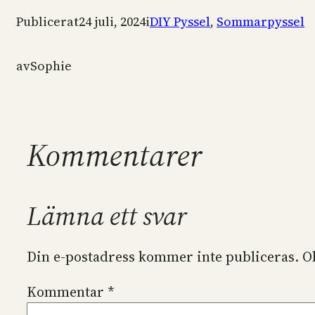
Publicerat
24 juli, 2024
i
DIY Pyssel
, 
Sommarpyssel
av
Sophie
Kommentarer
Lämna ett svar
Din e-postadress kommer inte publiceras.
O
Kommentar
*