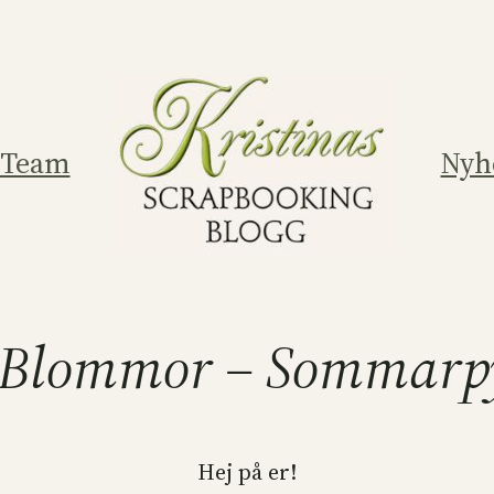
 Team
Nyh
 Blommor – Sommarpy
Hej på er!