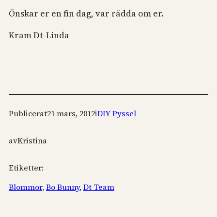
Önskar er en fin dag, var rädda om er.
Kram Dt-Linda
Publicerat
21 mars, 2012
i
DIY Pyssel
av
Kristina
Etiketter:
Blommor
, 
Bo Bunny
, 
Dt Team