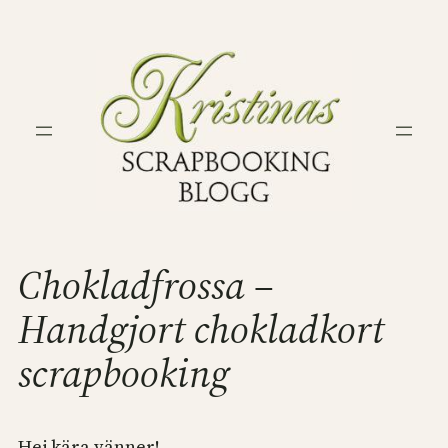
Hoppa
till
innehåll
Chokladfrossa –
Handgjort chokladkort
scrapbooking
Hej kära vänner!