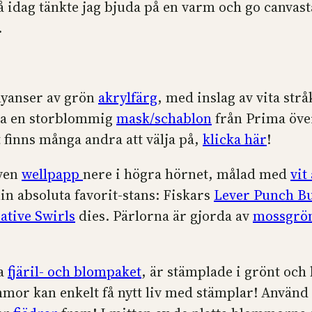
 så idag tänkte jag bjuda på en varm och go canva
.
nyanser av grön
akrylfärg
, med inslag av vita str
gga en storblommig
mask/schablon
från Prima öve
 finns många andra att välja på,
klicka här
!
iven
wellpapp
nere i högra hörnet, målad med
vit
in absoluta favorit-stans: Fiskars
Lever Punch Bu
ative Swirls
dies. Pärlorna är gjorda av
mossgrön
na
fjäril- och blompaket
, är stämplade i grönt oc
ommor kan enkelt få nytt liv med stämplar! Använd