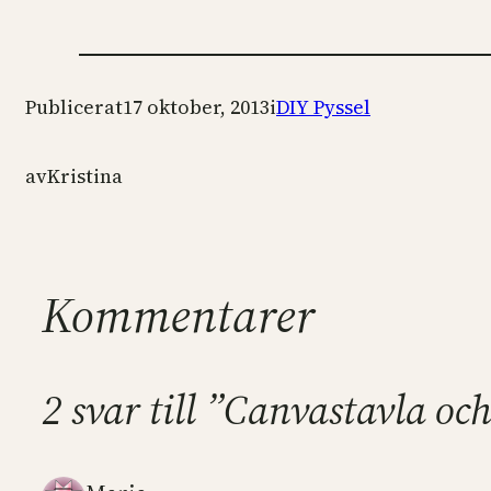
Publicerat
17 oktober, 2013
i
DIY Pyssel
av
Kristina
Kommentarer
2 svar till ”Canvastavla oc