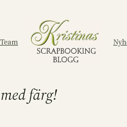
 Team
Nyh
 med färg!