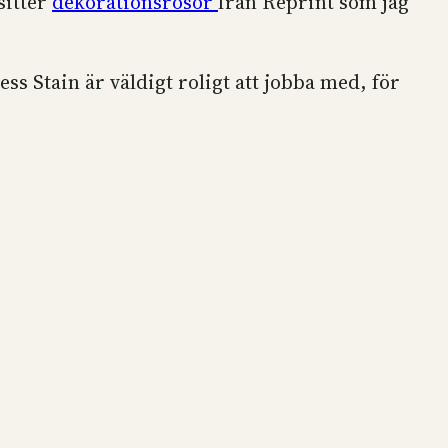
sitter
dekorationsrosor
från Reprint som jag
ress Stain är väldigt roligt att jobba med, för