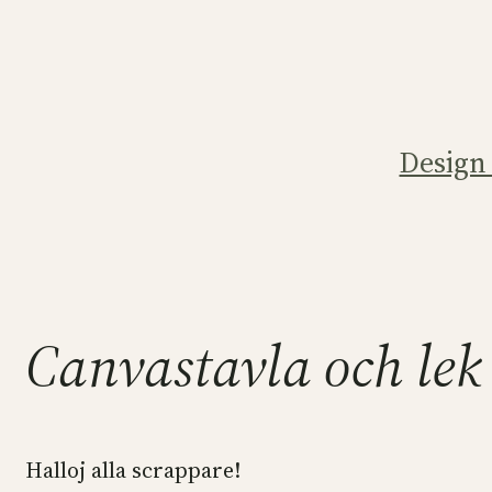
Hoppa
till
innehåll
Design
Canvastavla och lek
Halloj alla scrappare!