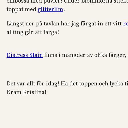
embossa med puvler! Under blommorna stick
toppat med
glitterlim
.
Längst ner på tavlan har jag färgat in ett vitt
r
allting går att färga!
Distress Stain
finns i mängder av olika färger,
Det var allt för idag! Ha det toppen och lycka 
Kram Kristina!