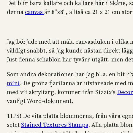
Det blir bara kallare och kallare här i Skåne,
denna
canvas
är 8″x8″, alltså ca 21 x 21 cm stor
Jag började med att måla canvasduken i olika 
väldigt snabbt, så jag kunde nästan direkt lä
Just denna schablon har tyvärr utgått, men det
Som andra dekorationer har jag bl.a. en bit r
mini
. De gröna fjärilarna är utstansade med m
med vit akrylfärg, kommer från Sizzix’s
Decor
vanligt Word-dokument.
TIPS! De vita platta blommorna, från våra eg
setet
Stained Textures Stamps
. Alla platta bl