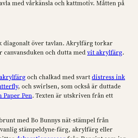
stavla med vårkänsla och kattmotiv. Måtten på
åk diagonalt över tavlan. Akrylfärg torkar
r canvansduken och dutta med
vit akrylfärg
.
 akrylfärg
och chalkad med svart
distress ink
tterfly
, och swirlsen, som också är duttade
 Paper Pen
. Texten är utskriven från ett
h brunt med Bo Bunnys nät-stämpel från
 vanlig stämpeldyne-färg, akrylfärg eller