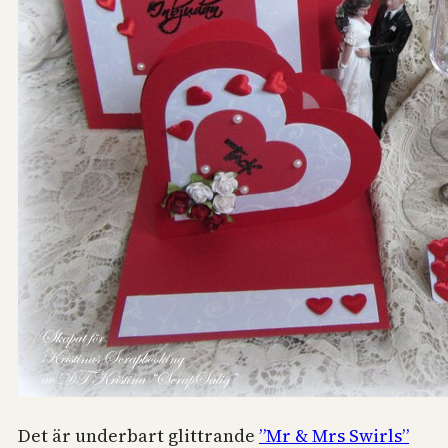
Det är underbart glittrande
”Mr & Mrs Swirls”