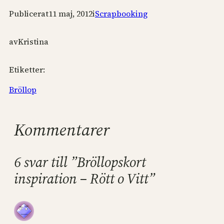
Publicerat
11 maj, 2012
i
Scrapbooking
av
Kristina
Etiketter:
Bröllop
Kommentarer
6 svar till ”Bröllopskort
inspiration – Rött o Vitt”