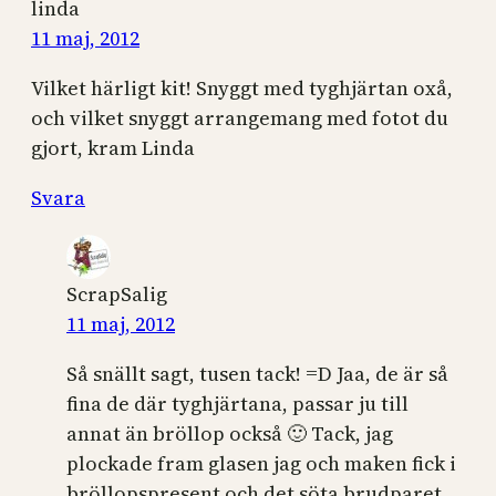
linda
11 maj, 2012
Vilket härligt kit! Snyggt med tyghjärtan oxå,
och vilket snyggt arrangemang med fotot du
gjort, kram Linda
Svara
ScrapSalig
11 maj, 2012
Så snällt sagt, tusen tack! =D Jaa, de är så
fina de där tyghjärtana, passar ju till
annat än bröllop också 🙂 Tack, jag
plockade fram glasen jag och maken fick i
bröllopspresent och det söta brudparet