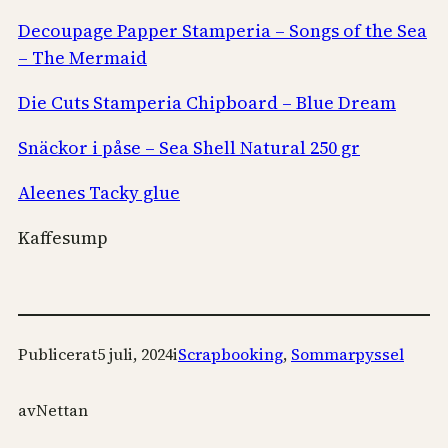
Decoupage Papper Stamperia – Songs of the Sea
– The Mermaid
Die Cuts Stamperia Chipboard – Blue Dream
Snäckor i påse – Sea Shell Natural 250 gr
Aleenes Tacky glue
Kaffesump
Publicerat
5 juli, 2024
i
Scrapbooking
, 
Sommarpyssel
av
Nettan