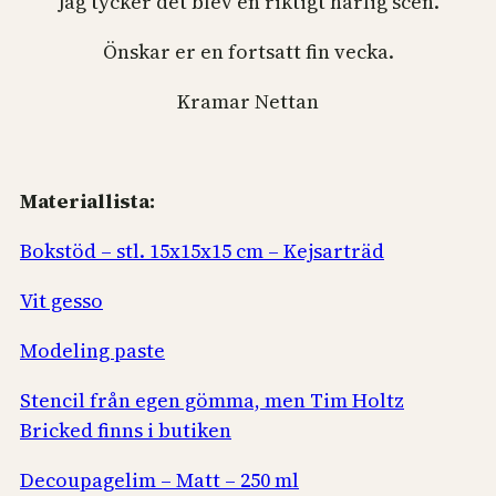
Jag tycker det blev en riktigt härlig scen.
Önskar er en fortsatt fin vecka.
Kramar Nettan
Materiallista:
Bokstöd – stl. 15x15x15 cm – Kejsarträd
Vit gesso
Modeling paste
Stencil från egen gömma, men Tim Holtz
Bricked finns i butiken
Decoupagelim – Matt – 250 ml