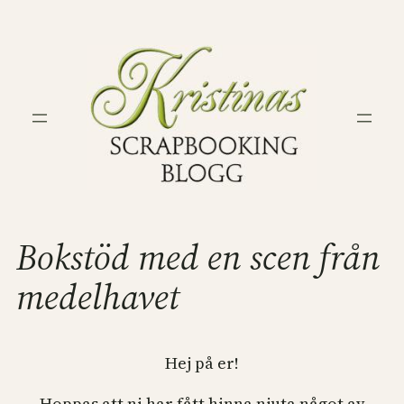
Hoppa
till
innehåll
Bokstöd med en scen från
medelhavet
Hej på er!
Hoppas att ni har fått hinna njuta något av