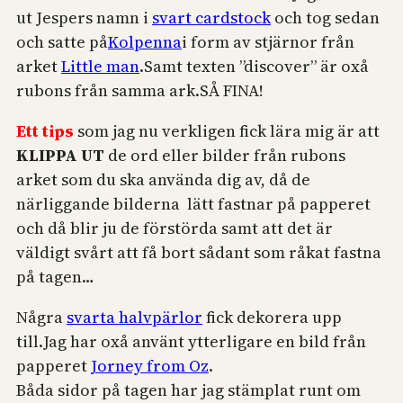
ut Jespers namn i
svart cardstock
och tog sedan
och satte på
Kolpenna
i form av stjärnor från
arket
Little man
.Samt texten ”discover” är oxå
rubons från samma ark.SÅ FINA!
Ett tips
som jag nu verkligen fick lära mig är att
KLIPPA UT
de ord eller bilder från rubons
arket som du ska använda dig av, då de
närliggande bilderna lätt fastnar på papperet
och då blir ju de förstörda samt att det är
väldigt svårt att få bort sådant som råkat fastna
på tagen…
Några
svarta halvpärlor
fick dekorera upp
till.Jag har oxå använt ytterligare en bild från
papperet
Jorney from Oz
.
Båda sidor på tagen har jag stämplat runt om