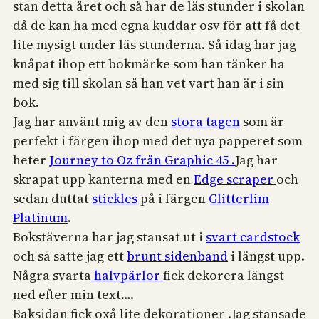
stan detta året och så har de läs stunder i skolan
då de kan ha med egna kuddar osv för att få det
lite mysigt under läs stunderna. Så idag har jag
knåpat ihop ett bokmärke som han tänker ha
med sig till skolan så han vet vart han är i sin
bok.
Jag har använt mig av den
stora tagen
som är
perfekt i färgen ihop med det nya papperet som
heter
Journey to Oz från Graphic 45 .
Jag har
skrapat upp kanterna med en
Edge scraper
och
sedan duttat
stickles
på i färgen
Glitterlim
Platinum
.
Bokstäverna har jag stansat ut i
svart cardstock
och så satte jag ett
brunt sidenband
i längst upp.
Några svarta
halvpärlor
fick dekorera längst
ned efter min text….
Baksidan fick oxå lite dekorationer .Jag stansade