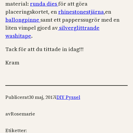
material:
runda dies
för att göra
placeringskortet, en
rhinestonestjärna
,en
ballongpinne
samt ett papperssugrör med en
liten vimpel gjord av
silverglittrande
washitape
.
Tack för att du tittade in idag!!!
Kram
Publicerat
30 maj, 2017
i
DIY Pyssel
av
Rosemarie
Etiketter: