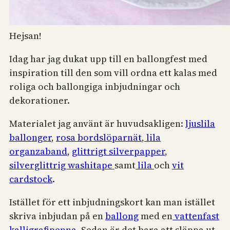
Hejsan!
Idag har jag dukat upp till en ballongfest med
inspiration till den som vill ordna ett kalas med
roliga och ballongiga inbjudningar och
dekorationer.
Materialet jag använt är huvudsakligen:
ljuslila
ballonger
,
rosa bordslöparnät
,
lila
organzaband
,
glittrigt silverpapper
,
silverglittrig washitape
samt
lila
och
vit
cardstock
.
Istället för ett inbjudningskort kan man istället
skriva inbjudan på en
ballong
med en
vattenfast
kalligrafipenna
. Sedan är det bara att släppa ut