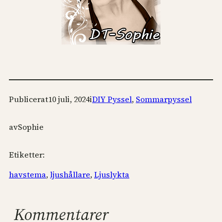
Publicerat
10 juli, 2024
i
DIY Pyssel
, 
Sommarpyssel
av
Sophie
Etiketter:
havstema
, 
ljushållare
, 
Ljuslykta
Kommentarer