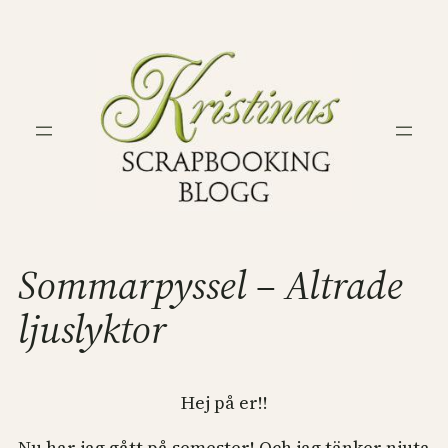
Hoppa
till
innehåll
Sommarpyssel – Altrade
ljuslyktor
Hej på er!!
Nu har jag gått på semester! Och jag tänker njuta