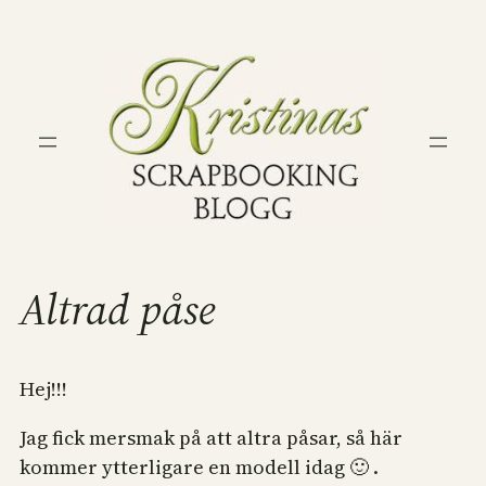
Hoppa
till
innehåll
Altrad påse
Hej!!!
Jag fick mersmak på att altra påsar, så här
kommer ytterligare en modell idag 🙂 .