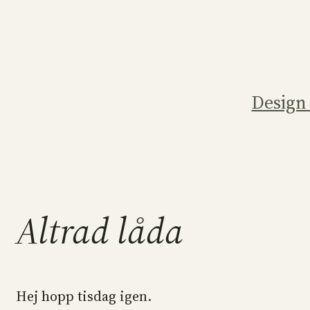
Hoppa
till
innehåll
Design
Altrad låda
Hej hopp tisdag igen.