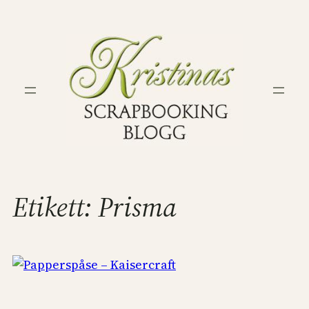
Hoppa
till
innehåll
Etikett:
Prisma