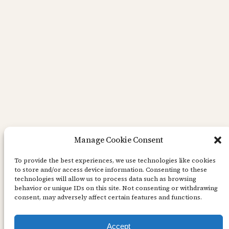
Manage Cookie Consent
Papperspåse – Kaisercraft
To provide the best experiences, we use technologies like cookies
to store and/or access device information. Consenting to these
Hej! Jag har dille på vackra gåvopåsar: visst är
technologies will allow us to process data such as browsing
behavior or unique IDs on this site. Not consenting or withdrawing
det insidan som räknas, men det betyder ju inte
consent, may adversely affect certain features and functions.
att inte utsidan också kan få vara vacker!?
Därför är jag extra glad över att lyckats få ihop
Accept