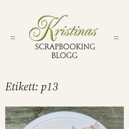
Hoppa
till
innehåll
Etikett:
p13