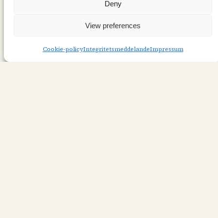
Deny
View preferences
Cookie-policy
Integritetsmeddelande
Impressum
Bröllopskort
Hej! Bröllop är underbara och ett fint kort ska
självklart brudparet få! Fokuspunkten i kortet
är ett utklippt brudpar från ett papper av P13:
Love And Lace – Klippark 1. Ett kluster blandat
med urklippta blommor/ blad, blommor och
någon chipboard dekoration En puffy sticker
med hjärta kröner brudparet Ännu ett kluster
med blandade dekorationer.…
12 juli, 2024