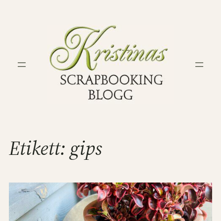
Hoppa
till
innehåll
Etikett:
gips