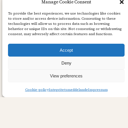
Manage Cookie Consent
To provide the best experiences, we use technologies like cookies
to store and/or access device information. Consenting to these
technologies will allow us to process data such as browsing
behavior or unique IDs on this site. Not consenting or withdrawing
consent, may adversely affect certain features and functions.
Accept
Deny
Gips
View preferences
Hej, Att testa nya saker är det bästa man kan
Cookie-policy
Integritetsmeddelande
Impressum
göra för att utöva aktiv hjärngympa! Gips har
jag inte pysslat med sen förskoleåren så det var
verkligen en utmaning för mig. Älskar
instruktioner som inte går att misstolks, som
här på gipset från Playbox. Dock tror jag att en