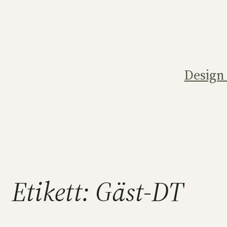
Hoppa
till
innehåll
Design
Etikett:
Gäst-DT