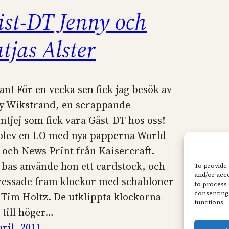
st-DT Jenny och
tjas Alster
an! För en vecka sen fick jag besök av
y Wikstrand, en scrappande
ntjej som fick vara Gäst-DT hos oss!
blev en LO med nya papperna World
och News Print från Kaisercraft.
bas använde hon ett cardstock, och
To provide 
and/or acce
ressade fram klockor med schabloner
to process 
consenting 
 Tim Holtz. De utklippta klockorna
functions.
 till höger…
pril, 2011