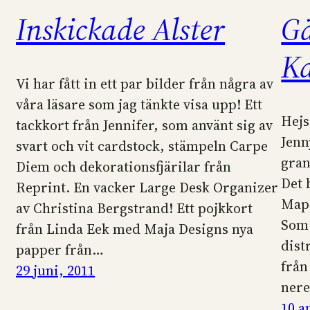
Inskickade Alster
Gä
Ka
Vi har fått in ett par bilder från några av
våra läsare som jag tänkte visa upp! Ett
Hejs
tackkort från Jennifer, som använt sig av
Jenn
svart och vit cardstock, stämpeln Carpe
gran
Diem och dekorationsfjärilar från
Det 
Reprint. En vacker Large Desk Organizer
Map 
av Christina Bergstrand! Ett pojkkort
Som 
från Linda Eek med Maja Designs nya
dist
papper från…
från
29 juni, 2011
nere
10 a